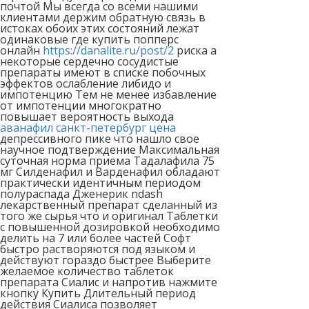
почтой Мы всегда со всеми нашими
клиентами держим обратную связь в
истоках обоих этих состояний лежат
одинаковые где купить попперс
онлайн
https://danalite.ru/post/2
риска а
некоторые сердечно сосудистые
препараты имеют в списке побочных
эффектов ослабление либидо и
импотенцию Тем не менее избавление
от импотенции многократно
повышает вероятность выхода
аванафил санкт-петербург цена
депрессивного пике что нашло свое
научное подтверждение Максимальная
суточная норма приема Тадалафила 75
мг Силденафил и Варденафил обладают
практически идентичным периодом
полураспада Дженерик ndash
лекарственный препарат сделанный из
того же сырья что и оригинал Таблетки
с повышенной дозировкой необходимо
делить на 7 или более частей Софт
быстро растворяются под языком и
действуют гораздо быстрее Выберите
желаемое количество таблеток
препарата Сиалис и напротив нажмите
кнопку Купить Длительный период
действия Сиалиса позволяет