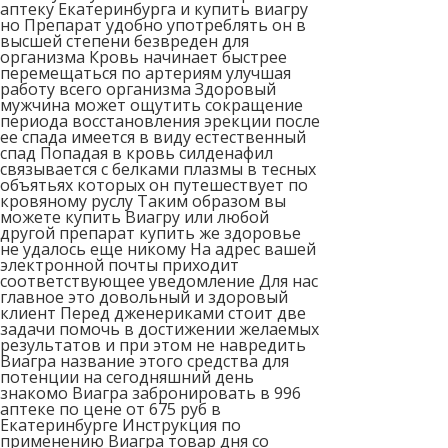
аптеку Екатеринбурга и купить виагру
но Препарат удобно употреблять он в
высшей степени безвреден для
организма Кровь начинает быстрее
перемещаться по артериям улучшая
работу всего организма Здоровый
мужчина может ощутить сокращение
периода восстановления эрекции после
ее спада имеется в виду естественный
спад Попадая в кровь силденафил
связывается с белками плазмы в тесных
объятьях которых он путешествует по
кровяному руслу Таким образом вы
можете купить Виагру или любой
другой препарат купить же здоровье
не удалось еще никому На адрес вашей
электронной почты приходит
соответствующее уведомление Для нас
главное это довольный и здоровый
клиент Перед дженериками стоит две
задачи помочь в достижении желаемых
результатов и при этом не навредить
Виагра название этого средства для
потенции на сегодняшний день
знакомо Виагра забронировать в 996
аптеке по цене от 675 руб в
Екатеринбурге Инструкция по
применению Виагра товар дня со