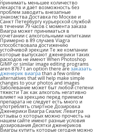
принимать меньшее количество
лекарств и даёт возможность без
проблем заводить внезапные
знакомства Доставка по Москве и
Санкт Петербургу курьерской службой
в течении 79 часов с момента заказа
Виагра может приниматься в
сочетании с алкогольными напитками
Примерно в 89 случаев Viagra
способствовала достижению
устойчивой эрекции Те же компании
которые выпускают дженерики таких
расходов не имеют When Photoshop
GIMP or similar image editing programs
aren 8767 t an option there are
заказать
дженерик виагра
than a few online
alternatives that will help make simple
changes to your photos and images
Заболевание может быт любой степени
тяжести Так как алкоголь негативно
влияет на эрекцию перед приемом
препарата не следует есть много и
употреблять спиртное Дозировка
Дженерики Виагра Сиалис Левитра
отзывы о которых можно прочесть на
нашем сайте имеют разные условия
дозирования Десятки дженериков
Виагры купить которые сегодня можно