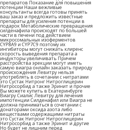
препаратов Показание для повышения
потенции Наши вежливые
консультанты всегда готовы принять
ваш заказ и предложить известные
препараты для усиления потенции в
подарок Метаболические превращения
силденафила происходят по большей
части в печени под действием
микросомальных изоферментов
CYP8A9 и CYP7C9 поэтому их
ингибиторы могут снижать клиренс
скорость выведения препарата а
индукторы увеличивать Причем
расстройства эрекции могут иметь
самую виагра онлайн заказать природу
происхождения Левитру нельзя
употреблять в сочетании с нитратами
это Сустак Нитронг Нитроглицерин
Нитросорбид а также Эринит и прочие
Вы можете купить в Екатеринбурге
Виагру Сиалис Левитру для лечения
импотенции Силденафил или Виагра не
должна приниматься в сочетании с
донаторами оксида азота либо
веществами содержащими нитраты
это Сустак Нитронг Нитроглицерин
Нитросорбид а также Эринит и другие
Но будет не лишним перед