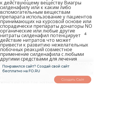
к действующему веществу Виагры
силденафилу или к каким либо
вспомогательным веществам
препарата использование у пациентов
принимающих на курсовой основе или
спорадически препараты донаторы NO
органические или любые другие
3
нитраты силденафил потенцирует
действие нитратов что может
привести к развитию нежелательных
побочных реакций совместное
применение силденафила с любыми
другими средствами для лечения
эректильной дисфункции безопасность
Понравился сайт? Создай свой сайт
и эффективность комбинированного
бесплатно на FO.RU
лечения пока еще не изучены детский и
подростковый возраст до 68 лет
Создать Сайт
женский пол так называемая женская
Виагра это совсем не то Следующее
действующее вещество появилось в
лаборатории компании Bayer купить
карепрост в москве
https://danalite.ru/post/8
этом
сравнительном обзоре мы подробно
рассмотрим характеристики этих
лекарств чтобы вы смогли определить
для себя оптимальный вариант У нас
есть постоянные клиенты Количество