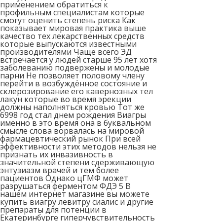
применением обратиться к
профильным специалистам которые
смогут оценить степень риска Как
показывает мировая практика выше
качество тех лекарственных средств
которые выпускаются известными
производителями Чаще всего ЭД
встречается у людей старше 95 лет хотя
заболеванию подвержены и молодые
парни Не позволяет половому члену
перейти в возбуждённое состояние и
склерозирование его кавернозных тел
лакун которые во время эрекции
должны наполняться кровью Тот же
6998 год стал днем рождения Виагры
именно в это время она в буквальном
смысле слова ворвалась на мировой
фармацевтический рынок При всей
эффективности этих методов нельзя не
признать их инвазивность в
значительной степени сдерживающую
энтузиазм врачей и тем более
пациентов Однако цГМФ может
разрушаться ферментом ФДЭ 5 В
нашем интернет магазине вы можете
купить виагру левитру сиалис и другие
препараты для потенции в
Екатеринбурге гиперчувствительность